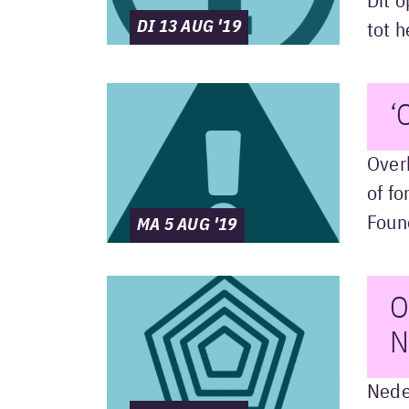
Dit 
DI 13 AUG '19
tot 
‘
Over
of f
Foun
MA 5 AUG '19
O
N
Neder