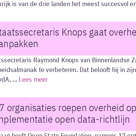
rijk is van de drie landen het meest succesvol en
taatssecretaris Knops gaat over
anpakken
tssecretaris Raymond Knops van Binnenlandse Z
heidsalmanak te verbeteren. Dat belooft hij in z
vdA, …
Lees meer
7 organisaties roepen overheid op
mplementatie open data-richtlijn