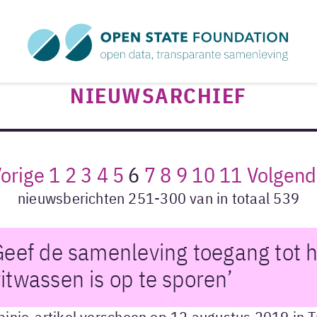
NIEUWSARCHIEF
Vorige
1
2
3
4
5
6
7
8
9
10
11
Volgend
nieuwsberichten 251-300 van in totaal 539
Geef de samenleving toegang tot h
itwassen is op te sporen’