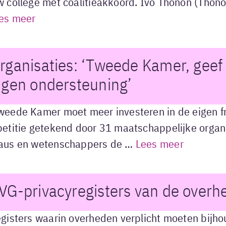
 college met coalitieakkoord. Ivo Thonon (Thonon 
es meer
rganisaties: ‘Tweede Kamer, geef 
igen ondersteuning’
weede Kamer moet meer investeren in de eigen fr
petitie getekend door 31 maatschappelijke organis
aus en wetenschappers de …
Lees meer
VG-privacyregisters van de overhe
egisters waarin overheden verplicht moeten bijh