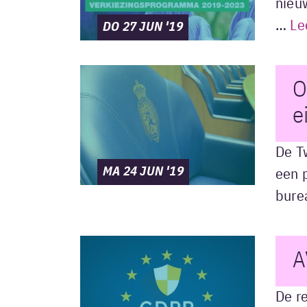
nieuw
…
Le
DO 27 JUN '19
O
e
De T
MA 24 JUN '19
een 
bure
A
De r