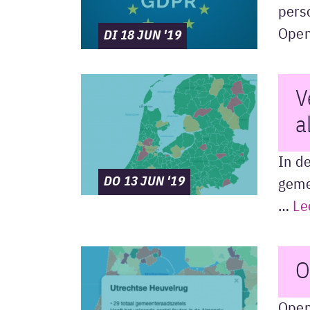
perso
Open
DI 18 JUN '19
V
a
In d
DO 13 JUN '19
geme
…
Le
O
Open