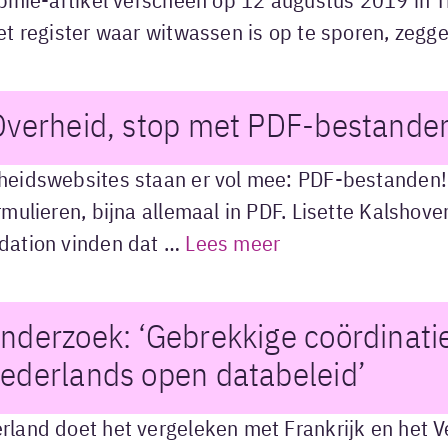
opinie-artikel verscheen op 12 augustus 2019 in
het register waar witwassen is op te sporen, zeg
Overheid, stop met PDF-bestanden
heidswebsites staan er vol mee: PDF-bestanden!
ormulieren, bijna allemaal in PDF. Lisette Kalsho
dation vinden dat …
Lees meer
nderzoek: ‘Gebrekkige coördinatie
ederlands open databeleid’
land doet het vergeleken met Frankrijk en het Ver