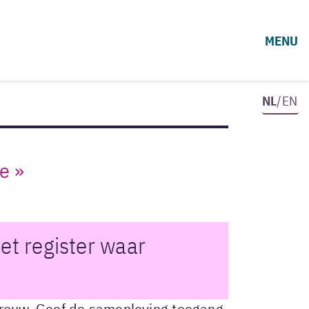
MENU
NL
/EN
e »
et register waar