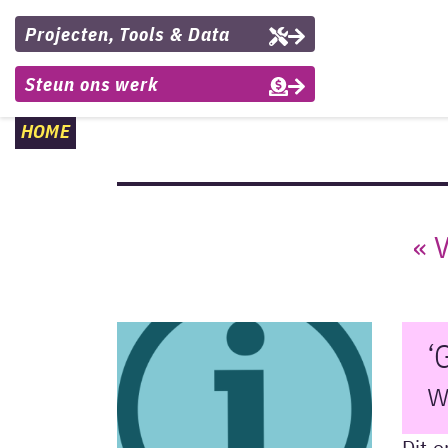
Projecten, Tools & Data
Steun ons werk
HOME
« 
‘
w