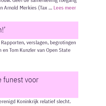
 Trouw. Geef de samenleving toegang
gen Arnold Merkies (Tax …
Lees meer
!’
 Rapporten, verslagen, begrotingen
ven en Tom Kunzler van Open State
 funest voor
enigd Koninkrijk relatief slecht.