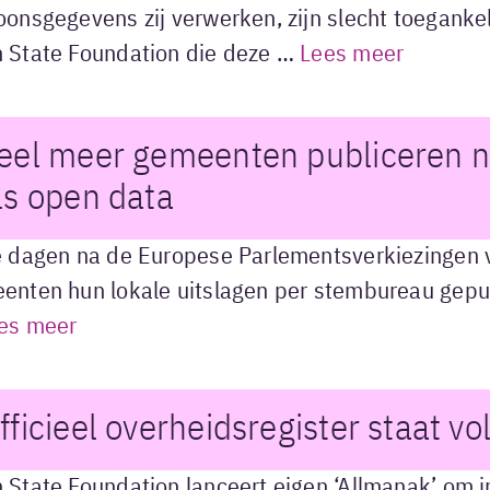
onsgegevens zij verwerken, zijn slecht toegankeli
 State Foundation die deze …
Lees meer
eel meer gemeenten publiceren nu
ls open data
e dagen na de Europese Parlementsverkiezingen
enten hun lokale uitslagen per stembureau gepub
es meer
fficieel overheidsregister staat vo
 State Foundation lanceert eigen ‘Allmanak’ om i