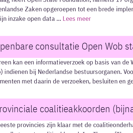
aag heeft Open State Foundation, namens 17 orga
enlandse Zaken opgeroepen tot een brede imple
lijn inzake open data …
Lees meer
penbare consultatie Open Wob s
reen kan een informatieverzoek op basis van de
) indienen bij Nederlandse bestuursorganen. Voo
menten met daarin de verzoeken, besluiten en g
rovinciale coalitieakkoorden (bijn
eeste provincies zijn klaar met de coalitieonde