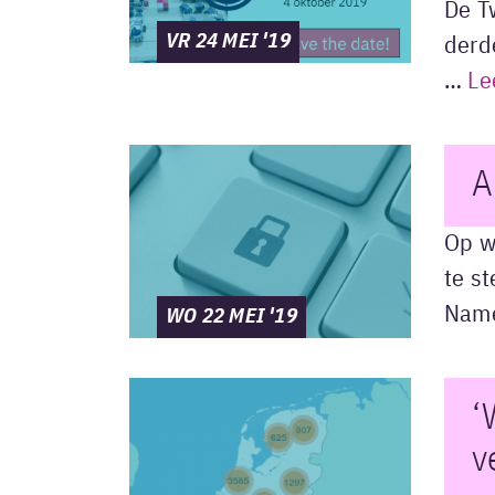
De T
VR 24 MEI '19
derd
…
Le
A
Op w
te s
Name
WO 22 MEI '19
‘
v