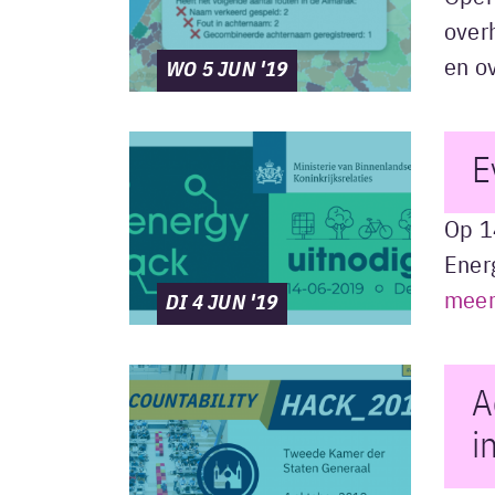
overh
en o
WO 5 JUN '19
E
Op 1
Ener
mee
DI 4 JUN '19
A
i