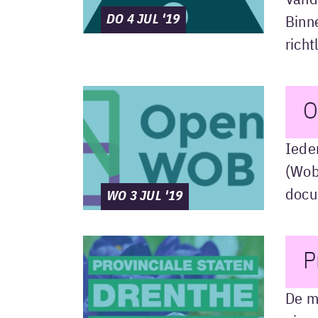
Vand
DO 4 JUL '19
Binn
richt
O
Iede
(Wob
docu
WO 3 JUL '19
P
De m