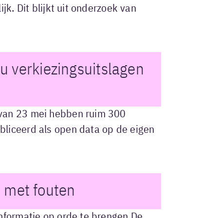
jk. Dit blijkt uit onderzoek van
 verkiezingsuitslagen
 van 23 mei hebben ruim 300
liceerd als open data op de eigen
l met fouten
nformatie op orde te brengen De