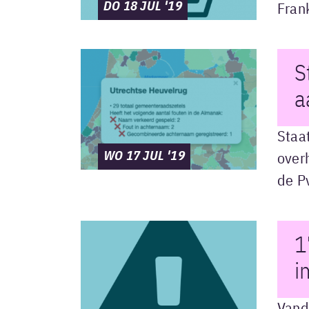
DO 18 JUL '19
Frank
S
a
Staa
WO 17 JUL '19
over
de P
1
i