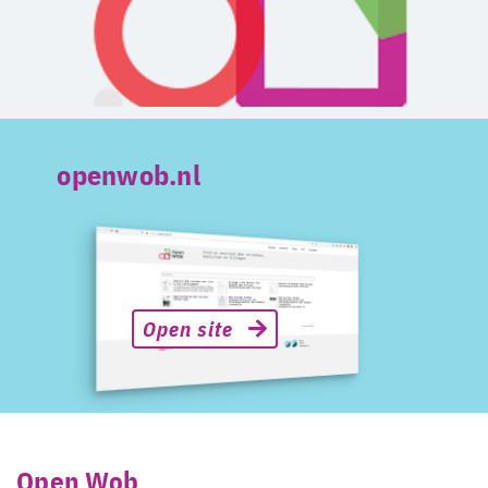
openwob.nl
Open site
Open Wob