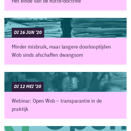
Het einde van de Rutte-doctrine
DI 16 JUN '20
Minder misbruik, maar langere doorlooptijden
Wob sinds afschaffen dwangsom
DI 12 MEI '20
Webinar: Open Wob – transparantie in de
praktijk