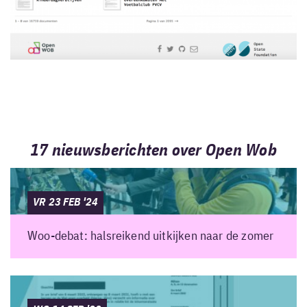
17 nieuwsberichten over Open Wob
VR 23 FEB '24
Woo-debat: halsreikend uitkijken naar de zomer