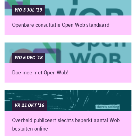
WO 3 JUL '19
Openbare consultatie Open Wob standaard
WO 5 DEC '18
Doe mee met Open Wob!
VR 21 OKT '16
Overheid publiceert slechts beperkt aantal Wob
besluiten online