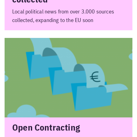
Local political news from over 3.000 sources
collected, expanding to the EU soon
Open Contracting