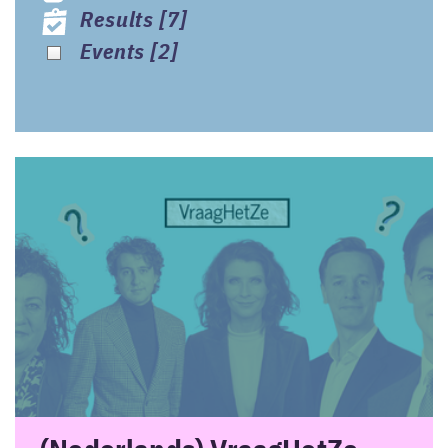
Results
[7]
Events
[2]