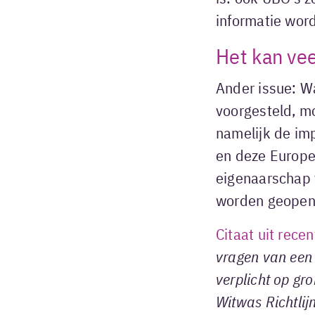
informatie wor
Het kan ve
Ander issue: W
voorgesteld, m
namelijk de imp
en deze Europes
eigenaarschap 
worden geope
Citaat uit rece
vragen van een 
verplicht op gr
Witwas Richtlij