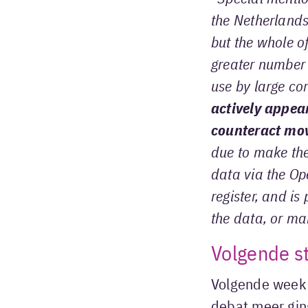
the
Netherlands 
but the whole
o
greater number
use by large co
actively appea
counteract mo
due to make th
data via the Op
register, and is
the data, or mak
Volgende s
Volgende week 
debat meer gin