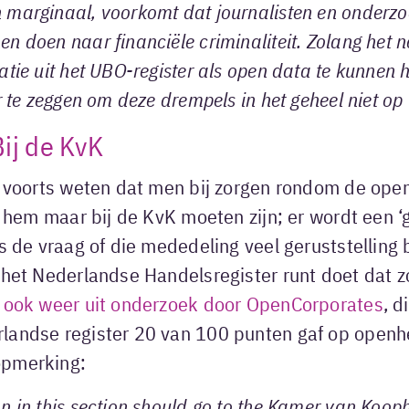
 marginaal, voorkomt dat journalisten en onderz
n doen naar financiële criminaliteit. Zolang het n
atie uit het UBO-register als open data te kunnen 
r te zeggen om deze drempels in het geheel niet op
ij de KvK
et voorts weten dat men bij zorgen rondom de ope
ij hem maar bij de KvK moeten zijn; er wordt een 
is de vraag of die mededeling veel geruststelling 
 het Nederlandse Handelsregister runt doet dat z
 ook weer uit onderzoek door OpenCorporates
, d
landse register 20 van 100 punten gaf op openh
opmerking:
n in this section should go to the Kamer van Koop