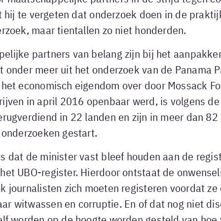
kt hij te vergeten dat onderzoek doen in de praktij
erzoek, maar tientallen zo niet honderden.
elijke partners van belang zijn bij het aanpakke
kt onder meer uit het onderzoek van de Panama P
r het economisch eigendom over door Mossack F
ijven in april 2016 openbaar werd, is volgens d
erugverdiend in 22 landen en zijn in meer dan 82
e onderzoeken gestart.
s dat de minister vast bleef houden aan de regis
het UBO-register. Hierdoor ontstaat de onwenseli
k journalisten zich moeten registeren voordat z
ar witwassen en corruptie. En of dat nog niet di
zelf worden op de hoogte worden gesteld van hoe