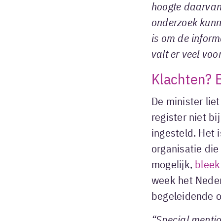
hoogte daarvan
onderzoek kunne
is om de inform
valt er veel voo
Klachten? B
De minister li
register niet b
ingesteld. Het 
organisatie die
mogelijk,
bleek
week het Neder
begeleidende 
“Special mentio