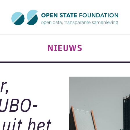
NIEUWS
r,
 UBO-
 uit het