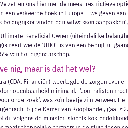
We zetten ons hier met de meest restrictieve opt
in een verkeerde hoek in Europa – we geven aan
 belangrijker vinden dan witwassen aanpakken”, 
 Ultimate Beneficial Owner (uiteindelijke belang
egistreert wie de ‘UBO’ is van een bedrijf, uitgaa
5% van het eigenaarschap.
 weinig, maar is dat het wel?
ra (CDA, Financiën) weerlegde de zorgen over effe
ondom openbaarheid minimaal. ‘Journalisten moet
or onderzoek’, was zo’n beetje zijn verweer. Het
rgebracht bij de Kamer van Koophandel, gaat €2.
 dit volgens de minister ‘slechts kostendekkend
 maatschappelijke partners in de strijd tegen co