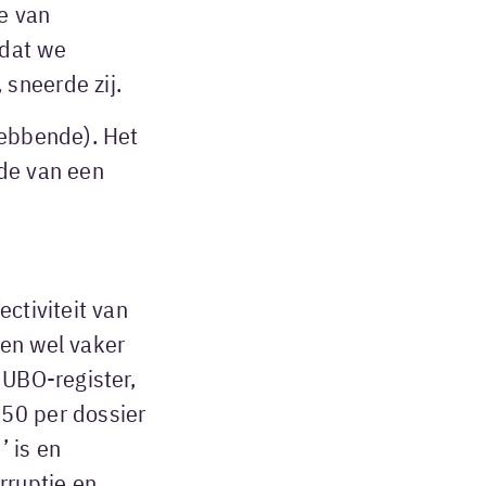
ie van
 dat we
sneerde zij.
hebbende). Het
nde van een
ctiviteit van
en wel vaker
 UBO-register,
50 per dossier
’ is en
rruptie en