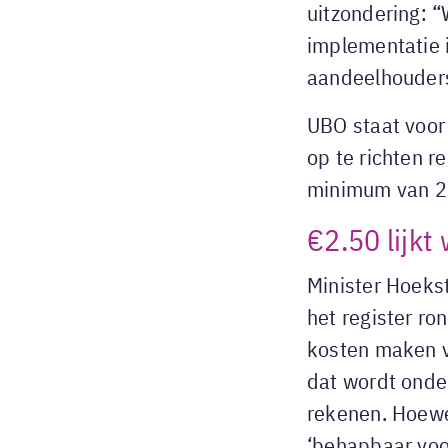
uitzondering: “
implementatie 
aandeelhouders
UBO staat voor
op te richten r
minimum van 2
€2.50 lijkt
Minister Hoekst
het register r
kosten maken vo
dat wordt onde
rekenen. Hoewel
‘behapbaar voor