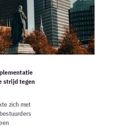
plementatie
 strijd tegen
kte zich met
 bestuurders
 een