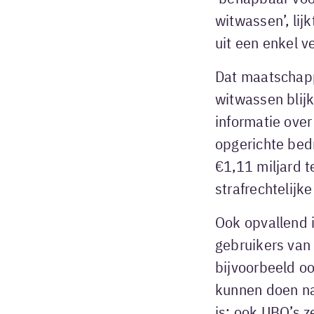
witwassen’, lij
uit een enkel v
Dat maatschapp
witwassen blij
informatie ove
opgerichte bedr
€1,11 miljard t
strafrechtelijk
Ook opvallend i
gebruikers van 
bijvoorbeeld oo
kunnen doen na
is: ook UBO’s 