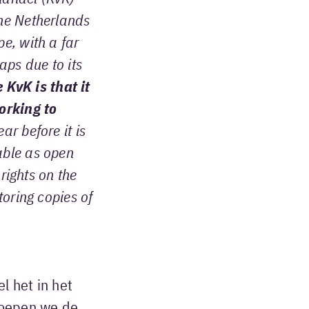
 the Netherlands
pe, with a far
ps due to its
 KvK is that it
orking to
ar before it is
able as open
rights on the
toring copies of
l het in het
roepen we de