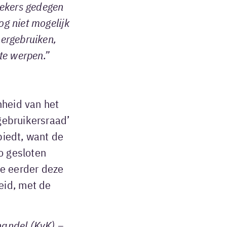
oekers gedegen
og niet mogelijk
hergebruiken,
 te werpen.”
nheid van het
‘gebruikersraad’
biedt, want de
o gesloten
ie eerder deze
eid, met de
handel (KvK) –