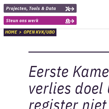
Projecten, Tools & Data
Steun ons werk
HOME
>
OPEN KVK/UBO
Eerste Kame
verlies doel
register niet