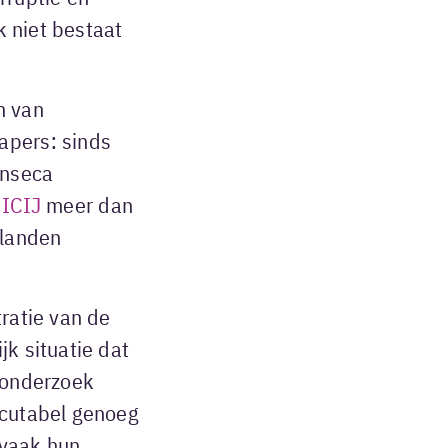
k niet bestaat
n van
apers: sinds
onseca
e
ICIJ
meer dan
 landen
tratie van de
jk situatie dat
e onderzoek
scutabel genoeg
 vaak hun