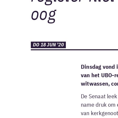
oog
DO 18 JUN '20
Dinsdag vond 
van het UBO-re
witwassen, cor
De Senaat leek
name druk om e
van kerkgenoot