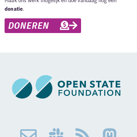
Maak ons werk mogelijk en doe vandaag nog een
donatie
.
DONEREN