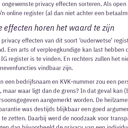
e ongewenste privacy effecten sorteren. Als open
 online register (al dan niet achter een betaalm
effecten horen het waard te zijn
rivacy effecten van dit soort ‘ouderwetse’ regist
. Een arts of verpleegkundige kan last hebben da
IG register is te vinden. En rechters zullen het nie
nevenfuncties vindbaar zijn.
n een bedrijfsnaam en KVK-nummer zou een pers
maar waar ligt dan de grens? In dat geval kan (b
rsoonsgegeven aangemerkt worden. De heilzame
parantie was destijds blijkbaar een goed argum
e te zetten. Daarbij werd de noodzaak voor transp
en dan bijvoorbeeld de privacy van een individue