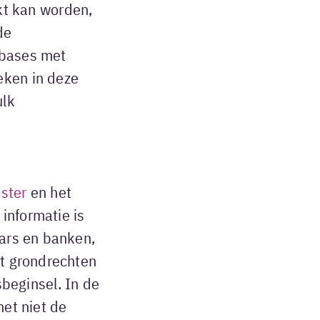
kt kan worden,
de
bases met
eken in deze
ulk
ster
en het
informatie is
aars en banken,
et grondrechten
sbeginsel. In de
het niet de