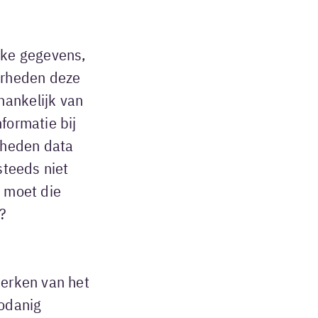
lke gegevens,
erheden deze
hankelijk van
formatie bij
lheden data
steeds niet
n moet die
?
perken van het
zodanig