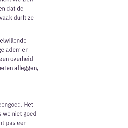
en dat de
vaak durft ze
elwillende
nge adem en
 een overheid
oeten afleggen,
meengoed. Het
s we niet goed
nt pas een