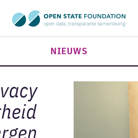
NIEUWS
ivacy
rheid
ergen