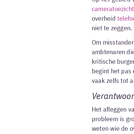
cameratoezich
overheid
telefo
niet te zeggen.
Om misstanden a
ambtenaren die
kritische burge
begint het pas 
vaak zelfs tot
Verantwoor
Het afleggen v
probleem is gro
weten wie de ov