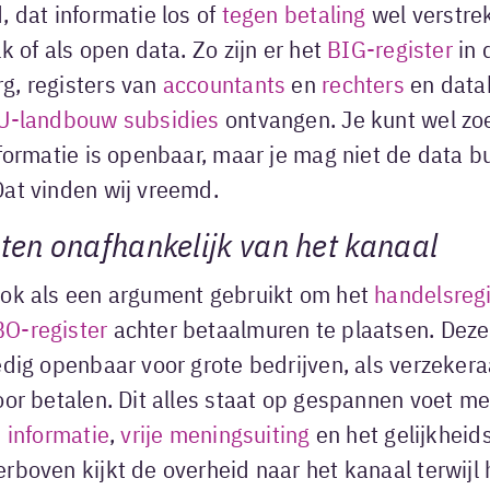
, dat informatie los of
tegen betaling
wel verstre
k of als open data. Zo zijn er het
BIG-register
in 
g, registers van
accountants
en
rechters
en data
U-landbouw subsidies
ontvangen. Je kunt wel zo
nformatie is openbaar, maar je mag niet de data b
Dat vinden wij vreemd.
hten onafhankelijk van het kanaal
ook als een argument gebruikt om het
handelsregi
O-register
achter betaalmuren te plaatsen. Deze 
edig openbaar voor grote bedrijven, als verzeker
oor betalen. Dit alles staat op gespannen voet m
 informatie
,
vrije meningsuiting
en het gelijkheid
rboven kijkt de overheid naar het kanaal terwijl 