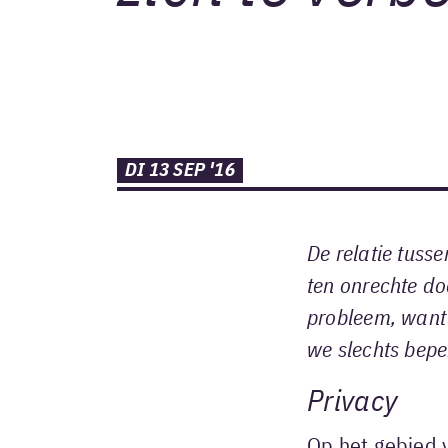
DI 13 SEP '16
De relatie tuss
ten onrechte do
probleem, want 
we slechts bepe
Privacy
Op het gebied v