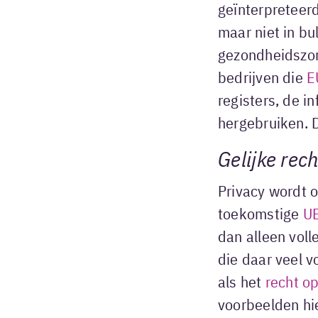
geïnterpreteerd
maar niet in bul
gezondheidszor
bedrijven die
E
registers, de i
hergebruiken. 
Gelijke rec
Privacy wordt 
toekomstige
UB
dan alleen voll
die daar veel v
als het
recht op
voorbeelden hie