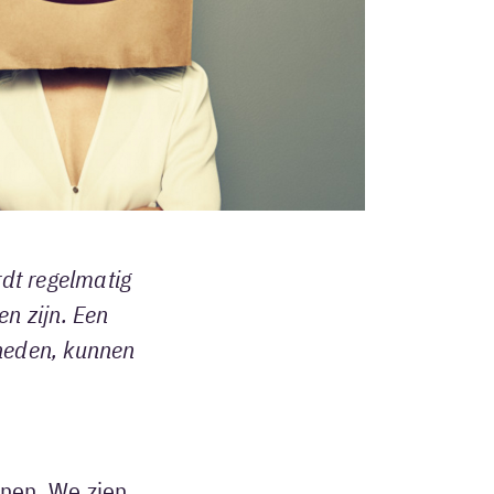
rdt regelmatig
n zijn. Een
rheden, kunnen
nnen. We zien