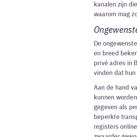
kanalen zijn di
waarom mag zo’n
Ongewenste 
De ongewenste p
en breed bekend
privé adres in B
vinden dat hun 
Aan de hand va
kunnen worden, 
gegeven als pe
beperkte trans
registers onlin
zwaarder gewog