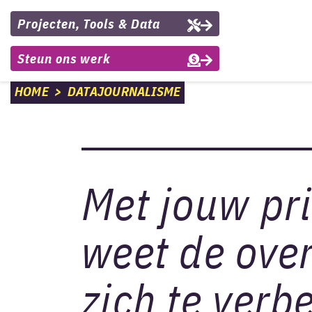
Projecten, Tools & Data
Steun ons werk
HOME
>
DATAJOURNALISME
Met jouw pr
weet de ove
zich te verb