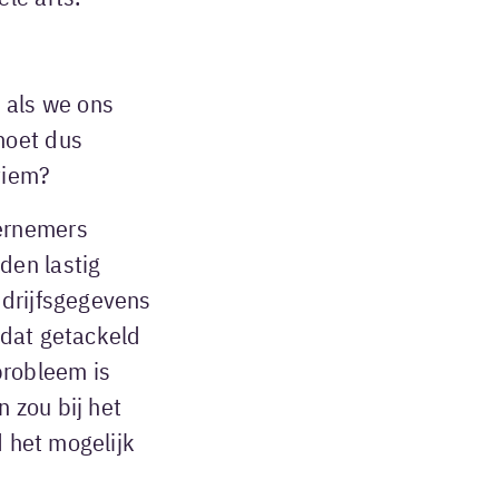
 als we ons
moet dus
itiem?
ernemers
den lastig
edrijfsgegevens
m dat getackeld
probleem is
 zou bij het
d het mogelijk