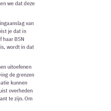
llen we dat deze
tingaanslag van
st je dat in
of haar BSN
s, wordt in dat
nen uitoefenen
ving de grenzen
matie kunnen
juist overheden
ant te zijn. Om
.