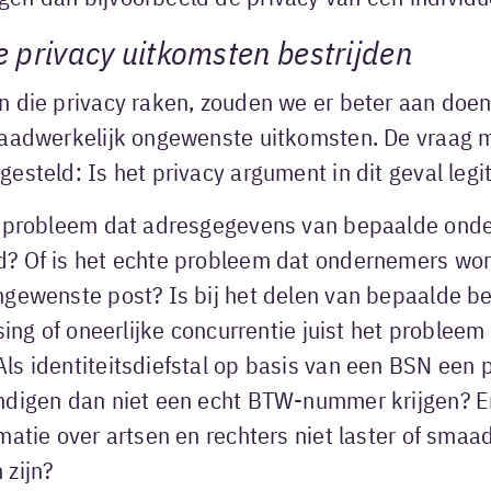
 privacy uitkomsten bestrijden
n die privacy raken, zouden we er beter aan doen
daadwerkelijk ongewenste uitkomsten. De vraag 
esteld: Is het privacy argument in dit geval leg
n probleem dat adresgegevens van bepaalde ond
? Of is het echte probleem dat ondernemers wor
ngewenste post? Is bij het delen van bepaalde b
lsing of oneerlijke concurrentie juist het problee
ls identiteitsdiefstal op basis van een BSN een 
ndigen dan niet een echt BTW-nummer krijgen? En
matie over artsen en rechters niet laster of smaa
 zijn?