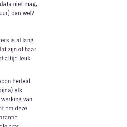
 data niet mag,
uur) dan wel?
ers is al lang
t zijn of haar
t altijd leuk
oon herleid
ijna) elk
 werking van
ent om deze
arantie
le arts.