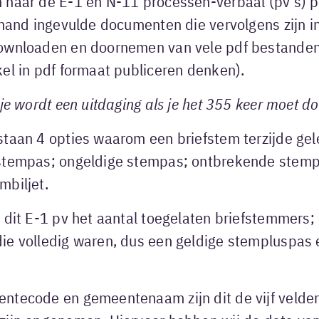
 naar de E-1 en N-11 processen-verbaal (pv’s) 
 hand ingevulde documenten die vervolgens zijn i
ownloaden en doornemen van vele pdf bestanden
el in pdf formaat publiceren denken).
sje wordt een uitdaging als je het 355 keer moet d
staan 4 opties waarom een briefstem terzijde ge
stempas; ongeldige stempas; ontbrekende stemp
mbiljet.
 dit E-1 pv het aantal toegelaten briefstemmers; d
ie volledig waren, dus een geldige stempluspas 
ntecode en gemeentenaam zijn dit de vijf velden