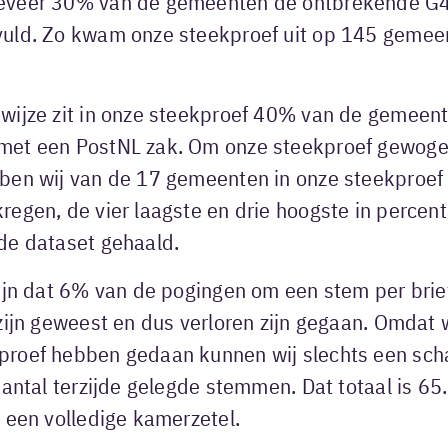
eveer 30% van de gemeenten de ontbrekende G
uld. Zo kwam onze steekproef uit op 145 gemee
wijze zit in onze steekproef 40% van de gemeen
met een PostNL zak. Om onze steekproef gewoge
ben wij van de 17 gemeenten in onze steekproef
regen, de vier laagste en drie hoogste in percen
de dataset gehaald.
ijn dat 6% van de pogingen om een stem per brief
zijn geweest en dus verloren zijn gegaan. Omdat 
roef hebben gedaan kunnen wij slechts een sch
aantal terzijde gelegde stemmen. Dat totaal is 
 een volledige kamerzetel.