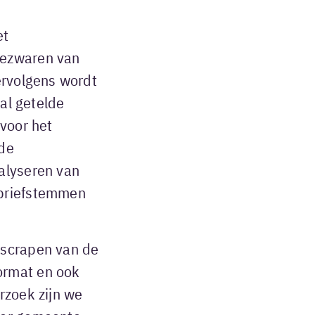
et
bezwaren van
ervolgens wordt
tal getelde
voor het
lde
alyseren van
 briefstemmen
 scrapen van de
ormat en ook
rzoek zijn we