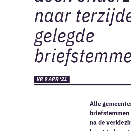
naar terzijd
gelegde
briefstemm
VR 9 APR '21
Alle gemeente
briefstemmen b
na de verkiezi