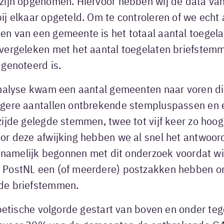
zijn opgenomen. Hiervoor hebben wij de data van 
j elkaar opgeteld. Om te controleren of we echt a
n van een gemeente is het totaal aantal toegel
vergeleken met het aantal toegelaten briefstemm
genoteerd is.
analyse kwam een aantal gemeenten naar voren die
gere aantallen ontbrekende stempluspassen en 
ijde gelegde stemmen, twee tot vijf keer zo hoog
or deze afwijking hebben we al snel het antwoo
n namelijk begonnen met dit onderzoek voordat wi
 PostNL een (of meerdere) postzakken hebben o
de briefstemmen.
abetische volgorde gestart van boven en onder tege