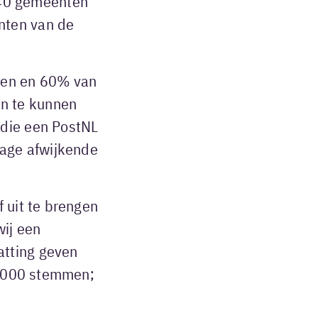
40 gemeenten
nten van de
ten en 60% van
n te kunnen
 die een PostNL
tage afwijkende
 uit te brengen
wij een
atting geven
65.000 stemmen;