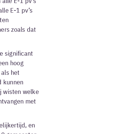
alle E-1 pv’s
lle E-1 pv’s
aten
ers zoals dat
 significant
een hoog
 als het
rd kunnen
j wisten welke
ntvangen met
lijkertijd, en