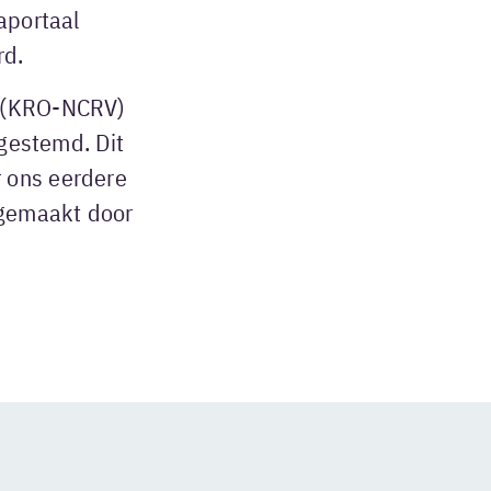
aportaal
rd.
(KRO-NCRV)
 gestemd. Dit
 ons eerdere
 gemaakt door