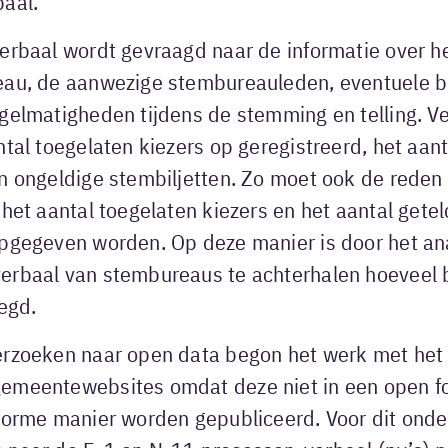
baal.
erbaal wordt gevraagd naar de informatie over h
eau, de aanwezige stembureauleden, eventuele 
egelmatigheden tijdens de stemming en telling. V
ntal toegelaten kiezers op geregistreerd, het aan
n ongeldige stembiljetten. Zo moet ook de reden 
 het aantal toegelaten kiezers en het aantal gete
opgegeven worden. Op deze manier is door het an
erbaal van stembureaus te achterhalen hoeveel
legd.
erzoeken naar open data begon het werk met het
emeentewebsites omdat deze niet in een open f
iforme manier worden gepubliceerd. Voor dit onde