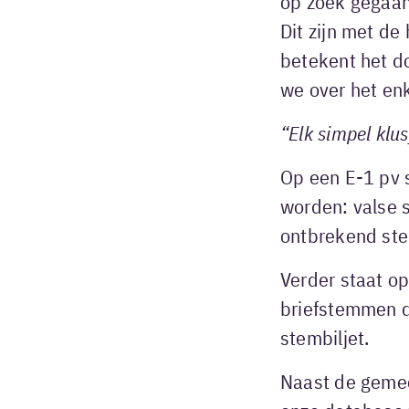
op zoek gegaan
Dit zijn met de
betekent het d
we over het enk
“Elk simpel klu
Op een E-1 pv 
worden: valse 
ontbrekend ste
Verder staat op
briefstemmen d
stembiljet.
Naast de gemee