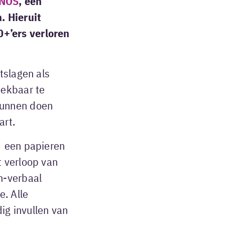
NOS
, een
 Hieruit
+’ers verloren
tslagen als
oekbaar te
kunnen doen
art.
l; een papieren
 verloop van
n-verbaal
. Alle
ig invullen van