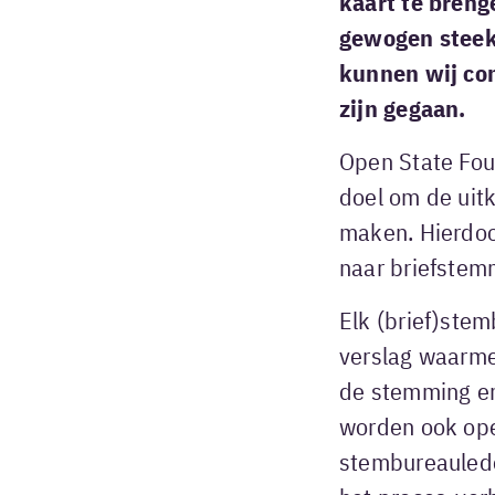
kaart te bren
gewogen steek
kunnen wij co
zijn gegaan.
Open State Fou
doel om de uit
maken. Hierdoo
naar briefstem
Elk (brief)stem
verslag waarme
de stemming en
worden ook ope
stembureauleden