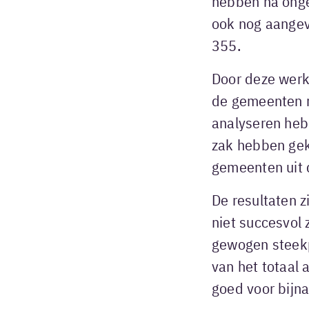
hebben na ong
ook nog aangev
355.
Door deze werk
de gemeenten 
analyseren heb
zak hebben gek
gemeenten uit 
De resultaten z
niet succesvol 
gewogen steekp
van het totaal 
goed voor bijna