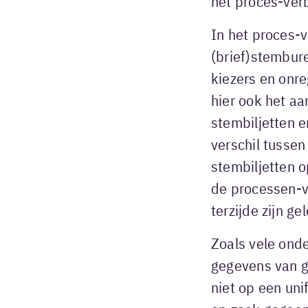
het proces-ver
In het proces-v
(brief)stembur
kiezers en onr
hier ook het aa
stembiljetten e
verschil tussen
stembiljetten 
de processen-v
terzijde zijn ge
Zoals vele ond
gegevens van g
niet op een un