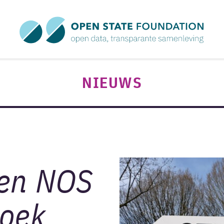
NIEUWS
 en NOS
zoek