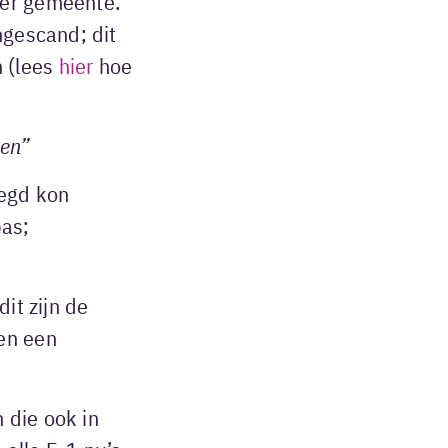
per gemeente.
ngescand; dit
 (lees
hier
hoe
oen”
legd kon
as;
it zijn de
en een
 die ook in