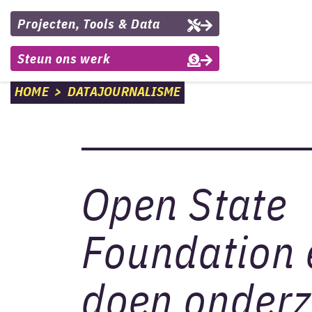
Projecten, Tools & Data
Steun ons werk
HOME
>
DATAJOURNALISME
Open State
Foundation
doen onder